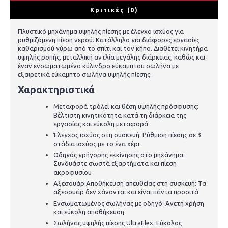
Κριτικές (0)
Πλυστικό μηχάνημα υψηλής πίεσης με έλεγχο ισχύος για
ρυθμιζόμενη πίεση νερού. Κατάλληλο για διάφορες εργασίες
καθαρισμού γύρω από το σπίτι και τον κήπο. Διαθέτει κινητήρα
υψηλής ροπής, μεταλλική αντλία μεγάλης διάρκειας, καθώς και
έναν ενσωματωμένο κύλινδρο εύκαμπτου σωλήνα με
εξαιρετικά εύκαμπτο σωλήνα υψηλής πίεσης.
Χαρακτηριστικά
Μεταφορά τρόλεϊ και θέση υψηλής πρόσφυσης:
Βέλτιστη κινητικότητα κατά τη διάρκεια της
εργασίας και εύκολη μεταφορά
Έλεγχος ισχύος στη συσκευή: Ρύθμιση πίεσης σε 3
στάδια ισχύος με το ένα χέρι
Οδηγός γρήγορης εκκίνησης στο μηχάνημα:
Συνδυάστε σωστά εξαρτήματα και πίεση
ακροφυσίου
Αξεσουάρ Αποθήκευση απευθείας στη συσκευή: Τα
αξεσουάρ δεν χάνονται και είναι πάντα προσιτά
Ενσωματωμένος σωλήνας με οδηγό: Άνετη χρήση
και εύκολη αποθήκευση
Σωλήνας υψηλής πίεσης UltraFlex: Εύκολος