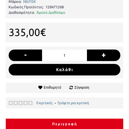
Μάρκα:
NILFISK
Κωδικός Προϊόντος:
128471268
Διαθεσιμότητα:
Άμεσα Διαθέσιμο
335,00€
-
+
Καλάθι
Επιθυμητό
Σύγκριση
0 κριτικές
Γράψτε μια κριτική
•
Περιγραφή