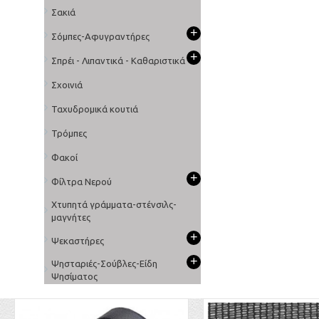
Σακιά
+
Σόμπες-Αφυγραντήρες
+
Σπρέι - Λιπαντικά - Καθαριστικά
Σχοινιά
Ταχυδρομικά κουτιά
Τρόμπες
Φακοί
+
Φίλτρα Νερού
Χτυπητά γράμματα-στένσιλς-
μαγνήτες
+
Ψεκαστήρες
+
Ψησταριές-Σούβλες-Είδη
Ψησίματος