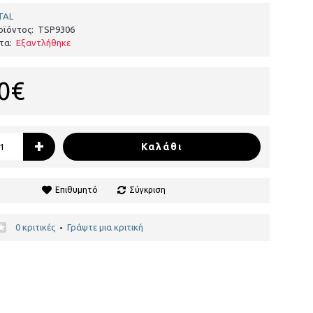
TAL
οϊόντος:
TSP9306
τα:
Εξαντλήθηκε
0€
+
Καλάθι
Επιθυμητό
Σύγκριση
0 κριτικές
Γράψτε μια κριτική
•