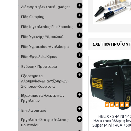
+
Διάφορα ηλεκτρικά- gadget
+
Είδη Camping
+
Είδη Κιγκαλερίας-Επιπλοποιίας
+
Είδη Υγιεινής- Υδραυλικά
ΣΧΕΤΙΚΆ ΠΡΟΪΌΝ
+
Είδη Υγραερίου-Αναλώσιμα
+
Είδη-Εργαλεία Κήπου
+
Ένδυση - Προστασία
+
Εξαρτήματα
Αλουμινίων&Παντζουριών-
Σιδηρικά-Καρότσια
+
Εξαρτήματα Ηλεκτρικών
Εργαλείων
+
Έπιπλα σπιτιού
HELIX - S-MINI 140
+
Εργαλεία Ηλεκτρικά-Αέρος-
Ηλεκτροκόλληση Inv
Βουτανίου
Super Mini 140Α 75