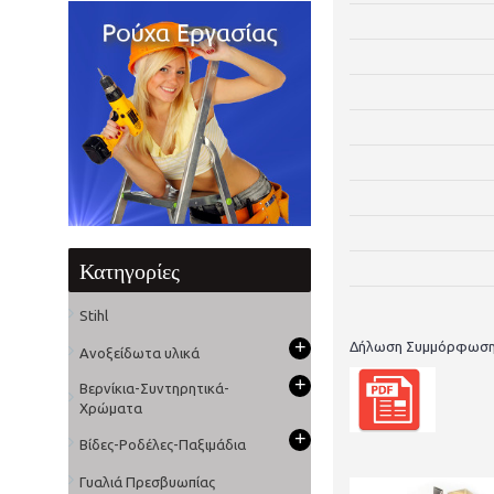
Κατηγορίες
Stihl
+
Δήλωση Συμμόρφωσ
Ανοξείδωτα υλικά
+
Βερνίκια-Συντηρητικά-
Χρώματα
+
Βίδες-Ροδέλες-Παξιμάδια
Γυαλιά Πρεσβυωπίας