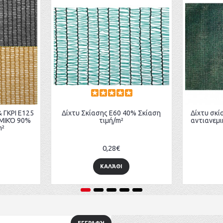
 ΓΚΡΙ E125
Δίχτυ Σκίασης Ε60 40% Σκίαση
Δίχτυ σκί
ΕΜΙΚΌ 90%
τιμή/m²
αντιανεμι
m²
0,28€
ΚΑΛΆΘΙ
ΕΓΓΡΑΦΉ