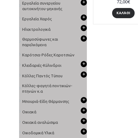
+
72,00€
Εργαλεία συνεργείου
αυτοκινήτου-μηχανής
ΚΑΛΆΘΙ
+
Εργαλεία Χειρός
+
Ηλεκτρολογικά
+
Θερμοσύφωνες και
παρελκόμενα
Καρότσια-Ρόδες Καροτσιών
+
Κλειδαριές-Κύλινδροι
+
Κόλλες Παντός Τύπου
Κόλλες-φαγητά ποντικιών-
πτηνών κ.α
+
Μπουριά-Είδη Θέρμανσης
+
Οικιακά
+
Οικιακά αναλώσιμα
+
Οικοδομικά Υλικά