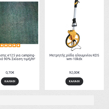
ασης e125 για camping-
Μετρητής ρόδα αλουμινίου KDS
κό 90% Σκίαση τιμή/m²
wm-10kdx
0,70€
92,00€
ΚΑΛΆΘΙ
ΚΑΛΆΘΙ