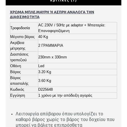
Κριτικές (1)
ΧΡΩΜΑ ΜΠΛΕ,ΜΑΥΡΗ Ή ΑΣΠΡΗ ΑΝΑΛΟΓΑ ΤΗΝ
ΔΙΑΘΣΙΜΟΤΗΤΑ
AC 230V / 50Hz με adaptor + Μπαταρία:
Τροφοδοσία
Επαναφορτιζόμενη
Μέγιστο βάρος
40 Kg
Ακρίβεια
2 ΓΡΑΜΜΑΡΙΑ
μέτρησης
Διαστάσεις
230mm x 330mm
τραπεζιού
Οθόνη
Led
Βάρος
3.20 Kg
Βάρος
3.60 Kg
αποστολής
Κωδικός
D225648
Εγγύηση
1 χρόνο με την απόδειξη αγοράς
Λειτουργία απόβαρου όπου υπολογίζει το
καθαρό βάρος χωρίς το βάρος του δοχείου που
μπορεί να βάλετε επιπρόσθετα