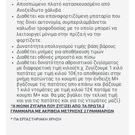
Αποσπώμενο πλατό κατασκευασμένο από
Ανοξείδωτο χάλυβα
Διαθέτει και επαναφορτιζόμενη μπαταρία που
της δίνει αυτονομία, συμπεριλαμβάνεται
καλωδιο τροφοδοσίας με το οποίο μπορεί να
λειτουργεί μόνιμα στην πρίζα ή να την
φορτίζετε.
Δυνατότητα υπολογισμού τιμής βάση βάρους
Διαθέτει μνήμες για αποθήκευση τιμών
Διαθέτει οθόνες μπροστά και πίσω
Διαθέτει δυνατότητα αθροιστικού ζυγίσματος
με διαφορετική τιμή κιλού(π.χ. Ζυγίζουμε 1 κιλό
πατάτες με τιμή κιλού 10€,το αποθηκεύει στην
μνήμη πατώντας το κουμπί με την ένδειξη Μ+
βγάζουμε τις πατάτες απο επάνω και βάζουμε
1 κιλό ντομάτες με τιμή κιλού 12€ πατάμε το
κουμπι Μ+ και θα μας βγάλει την τελική τιμή
και για τις πατάτες και για τις ντομάτες μαζί.)
*
Η
ΜΟΝΗ ΖΥΓΑΡΙΑ ΠΟΥ ΖΥΓΙΖΕΙ ΑΠΟ ΤΑ ΠΡΩΤΑ 2
ΓΡ
ΑΜΜΑΡΙΑ ΜΕ ΑΚΡΙΒΕΙΑ ΜΕΤΡΗΣΗΣ 2 ΓΡΑΜΜΑΡΙΩΝ
* ΓΙΑ ΕΡΓΑΣΤΗΡΙΑΚΗ ΧΡΗΣΗ