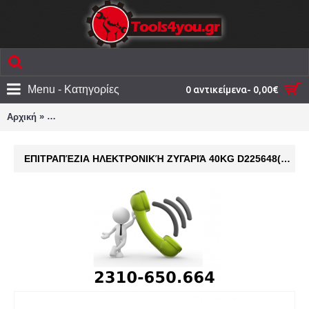
Menu - Κατηγορίες
0 αντικείμενα- 0,00€
»
Αρχική
Επιτραπέζια ηλεκτρονική ζυγαριά 40kg D225648(ΖΥΓΙΖΕΙ Α
ΕΠΙΤΡΑΠΈΖΙΑ ΗΛΕΚΤΡΟΝΙΚΉ ΖΥΓΑΡΙΆ 40KG D225648(ΖΥΓΙΖΕΙ ΑΠΟ 2 ΓΡΑΜΜΑΡΙΑ)