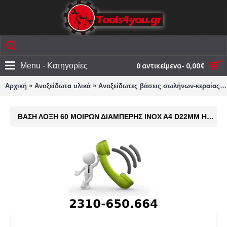
Menu - Κατηγορίες
0 αντικείμενα- 0,00€
»
»
Αρχική
Ανοξείδωτα υλικά
Ανοξείδωτες βάσεις σωλήνων-κεραίας
ΒΑΣΗ ΛΟΞΗ 60 ΜΟΙΡΩΝ ΔΙΑΜΠΕΡΗΣ INOX A4 D22MM H38MM F33MM E35MM OEM M8209