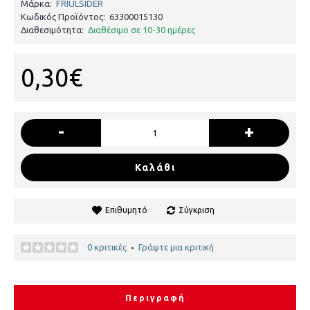
Μάρκα:
FRIULSIDER
Κωδικός Προϊόντος:
63300015130
Διαθεσιμότητα:
Διαθέσιμο σε 10-30 ημέρες
0,30€
-
+
Καλάθι
Επιθυμητό
Σύγκριση
0 κριτικές
Γράψτε μια κριτική
•
Περιγραφή