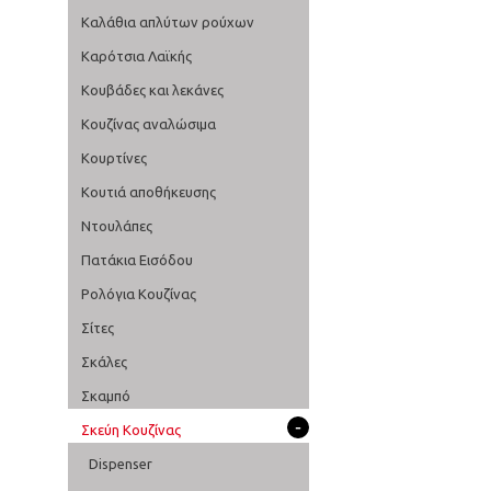
Καλάθια απλύτων ρούχων
Καρότσια Λαϊκής
Κουβάδες και λεκάνες
Κουζίνας αναλώσιμα
Κουρτίνες
Κουτιά αποθήκευσης
Ντουλάπες
Πατάκια Εισόδου
Ρολόγια Κουζίνας
Σίτες
Σκάλες
Σκαμπό
-
Σκεύη Κουζίνας
Dispenser