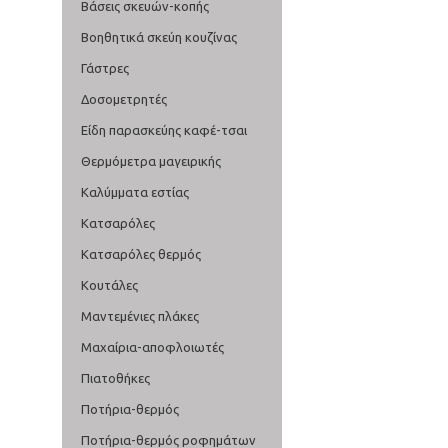
Βάσεις σκευών-κοπής
Βοηθητικά σκεύη κουζίνας
Γάστρες
Δοσομετρητές
Είδη παρασκεύης καφέ-τσαι
Θερμόμετρα μαγειρικής
Καλύμματα εστίας
Κατσαρόλες
Κατσαρόλες θερμός
Κουτάλες
Μαντεμένιες πλάκες
Μαχαίρια-αποφλοιωτές
Πιατοθήκες
Ποτήρια-θερμός
Ποτήρια-θερμός ροφημάτων