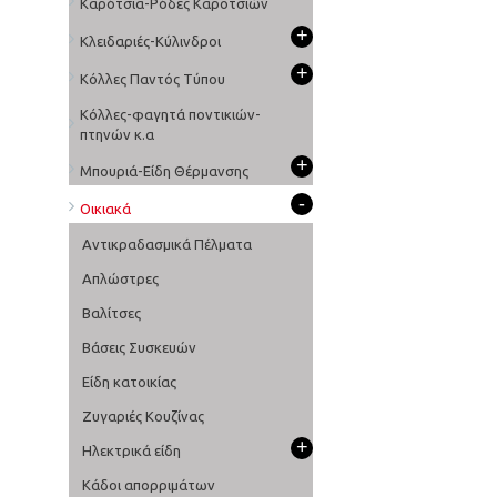
Καρότσια-Ρόδες Καροτσιών
+
Κλειδαριές-Κύλινδροι
+
Κόλλες Παντός Τύπου
Κόλλες-φαγητά ποντικιών-
πτηνών κ.α
+
Μπουριά-Είδη Θέρμανσης
-
Οικιακά
Αντικραδασμικά Πέλματα
Απλώστρες
Βαλίτσες
Βάσεις Συσκευών
Είδη κατοικίας
Ζυγαριές Κουζίνας
+
Ηλεκτρικά είδη
Κάδοι απορριμάτων