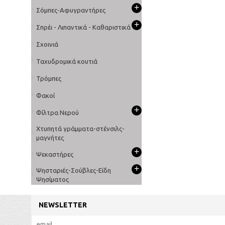
+
Σόμπες-Αφυγραντήρες
+
Σπρέι - Λιπαντικά - Καθαριστικά
Σχοινιά
Ταχυδρομικά κουτιά
Τρόμπες
Φακοί
+
Φίλτρα Νερού
Χτυπητά γράμματα-στένσιλς-
μαγνήτες
+
Ψεκαστήρες
+
Ψησταριές-Σούβλες-Είδη
Ψησίματος
NEWSLETTER