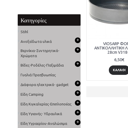
Κατηγορίες
Stihl
+
Ανοξείδωτα υλικά
VIOSARP ΦΟ
ΑΝΤΙΚΟΛΛΗΤΙΚΗ 
+
Βερνίκια-Συντηρητικά-
28cm V318
Χρώματα
6,50€
+
Βίδες-Ροδέλες-Παξιμάδια
ΚΑΛΆΘΙ
Γυαλιά Πρεσβυωπίας
+
Διάφορα ηλεκτρικά- gadget
+
Είδη Camping
+
Είδη Κιγκαλερίας-Επιπλοποιίας
+
Είδη Υγιεινής- Υδραυλικά
+
Είδη Υγραερίου-Αναλώσιμα