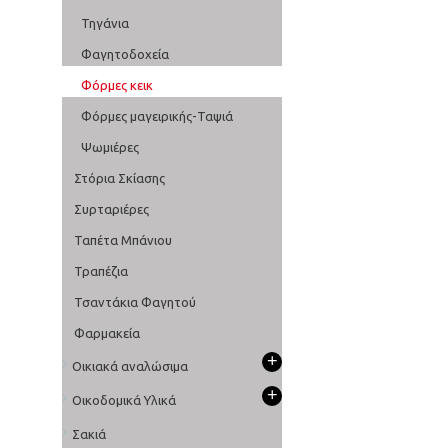
Τηγάνια
Φαγητοδοχεία
Φόρμες κεικ
Φόρμες μαγειρικής-Ταψιά
Ψωμιέρες
Στόρια Σκίασης
Συρταριέρες
Ταπέτα Μπάνιου
Τραπέζια
Τσαντάκια Φαγητού
Φαρμακεία
+
Οικιακά αναλώσιμα
+
Οικοδομικά Υλικά
Σακιά