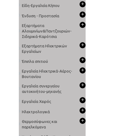
+
Είδη-Εργαλεία Κήπου
+
Ένδυση - Προστασία
+
Εξαρτήματα
Αλουμινίων&Παντζουριών-
Σιδηρικά-Καρότσια
+
Εξαρτήματα Ηλεκτρικών
Εργαλείων
+
Έπιπλα σπιτιού
+
Εργαλεία Ηλεκτρικά-Αέρος-
Βουτανίου
+
Εργαλεία συνεργείου
αυτοκινήτου-μηχανής
+
Εργαλεία Χειρός
+
Ηλεκτρολογικά
+
Θερμοσύφωνες και
παρελκόμενα