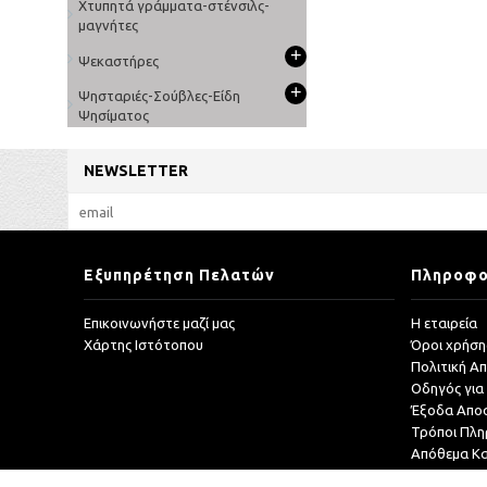
Χτυπητά γράμματα-στένσιλς-
μαγνήτες
+
Ψεκαστήρες
+
Ψησταριές-Σούβλες-Είδη
Ψησίματος
NEWSLETTER
Εξυπηρέτηση Πελατών
Πληροφο
Επικοινωνήστε μαζί μας
Η εταιρεία
Χάρτης Ιστότοπου
Όροι χρήση
Πολιτική Α
Οδηγός για
Έξοδα Απο
Τρόποι Πλ
Απόθεμα Κ