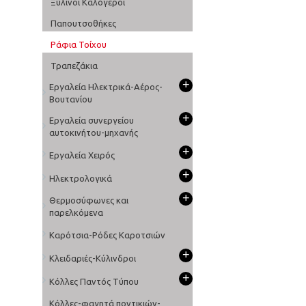
Ξύλινοι Καλόγεροι
Παπουτσοθήκες
Ράφια Τοίχου
Τραπεζάκια
+
Εργαλεία Ηλεκτρικά-Αέρος-
Βουτανίου
+
Εργαλεία συνεργείου
αυτοκινήτου-μηχανής
+
Εργαλεία Χειρός
+
Ηλεκτρολογικά
+
Θερμοσύφωνες και
παρελκόμενα
Καρότσια-Ρόδες Καροτσιών
+
Κλειδαριές-Κύλινδροι
+
Κόλλες Παντός Τύπου
Κόλλες-φαγητά ποντικιών-