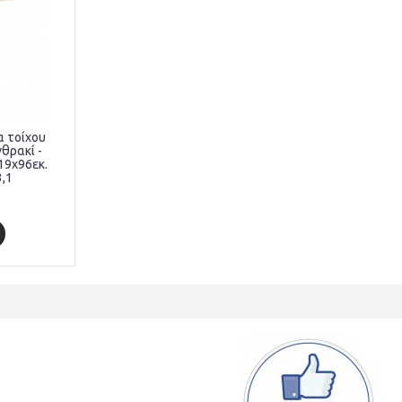
 τοίχου
θρακί -
19x96εκ.
,1