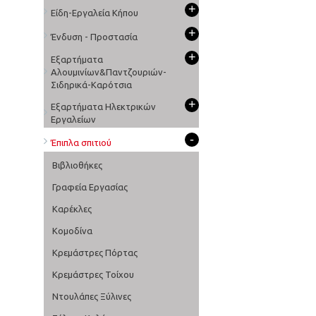
+
Είδη-Εργαλεία Κήπου
+
Ένδυση - Προστασία
+
Εξαρτήματα
Αλουμινίων&Παντζουριών-
Σιδηρικά-Καρότσια
+
Εξαρτήματα Ηλεκτρικών
Εργαλείων
-
Έπιπλα σπιτιού
Βιβλιοθήκες
Γραφεία Εργασίας
Καρέκλες
Κομοδίνα
Κρεμάστρες Πόρτας
Κρεμάστρες Τοίχου
Ντουλάπες Ξύλινες