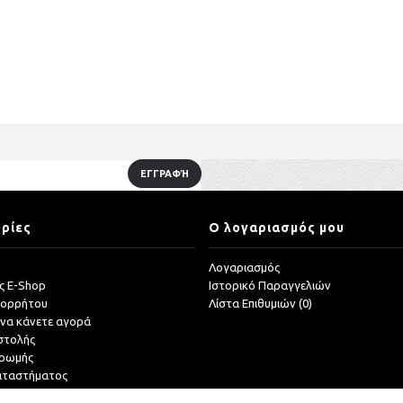
ΕΓΓΡΑΦΉ
ρίες
Ο λογαριασμός μου
Λογαριασμός
ς E-Shop
Ιστορικό Παραγγελιών
πορρήτου
Λίστα Επιθυμιών (
0
)
 να κάνετε αγορά
στολής
ηρωμής
αταστήματος