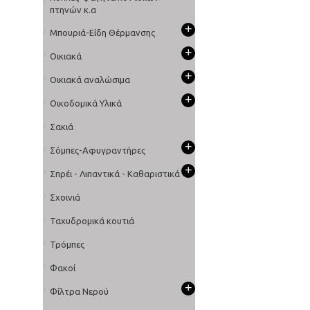
πτηνών κ.α
+
Μπουριά-Είδη Θέρμανσης
+
Οικιακά
+
Οικιακά αναλώσιμα
+
Οικοδομικά Υλικά
Σακιά
+
Σόμπες-Αφυγραντήρες
+
Σπρέι - Λιπαντικά - Καθαριστικά
Σχοινιά
Ταχυδρομικά κουτιά
Τρόμπες
Φακοί
+
Φίλτρα Νερού