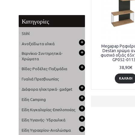
Κατηγορίες
Stihl
+
Ανοξείδωτα υλικά
Megapap Ραφιέρα
Destan χρώμα αν
+
Βερνίκια-Συντηρητικά-
φυσικό οξιάς 65x
Χρώματα
GP052-0113
+
38,90€
Βίδες-Ροδέλες-Παξιμάδια
ΚΑΛΆΘΙ
Γυαλιά Πρεσβυωπίας
+
Διάφορα ηλεκτρικά- gadget
+
Είδη Camping
+
Είδη Κιγκαλερίας-Επιπλοποιίας
+
Είδη Υγιεινής- Υδραυλικά
+
Είδη Υγραερίου-Αναλώσιμα