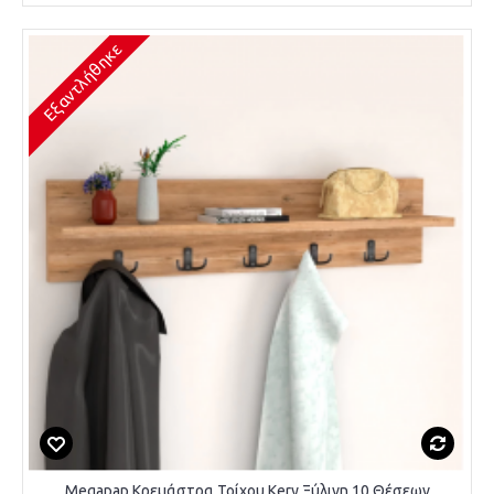
Εξαντλήθηκε
Megapap Κρεμάστρα Τοίχου Kery Ξύλινη 10 Θέσεων