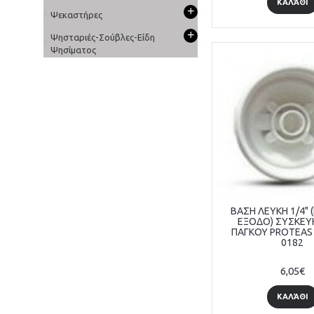
ΚΑΛΆΘΙ
+
Ψεκαστήρες
+
Ψησταριές-Σούβλες-Είδη
Ψησίματος
ΒΑΣΗ ΛΕΥΚΗ 1/4" 
ΕΞΟΔΟ) ΣΥΣΚΕΥ
ΠΑΓΚΟΥ PROTEAS
0182
6,05€
ΚΑΛΆΘΙ