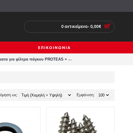
0 αντικείμενα- 0,00€
ΕΠΙΚΟΙΝΩΝΙΑ
»
ήματα για φίλτρα πάγκου PROTEAS
Ανταλλακτικά-εξαρτήματα για φί
νόμηση ως:
Εμφάνιση: