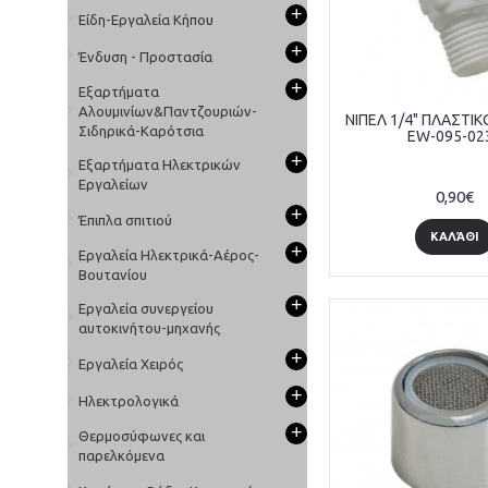
+
Είδη-Εργαλεία Κήπου
+
Ένδυση - Προστασία
+
Εξαρτήματα
Αλουμινίων&Παντζουριών-
ΝΙΠΕΛ 1/4" ΠΛΑΣΤΙ
Σιδηρικά-Καρότσια
EW-095-02
+
Εξαρτήματα Ηλεκτρικών
Εργαλείων
0,90€
+
Έπιπλα σπιτιού
ΚΑΛΆΘΙ
+
Εργαλεία Ηλεκτρικά-Αέρος-
Βουτανίου
+
Εργαλεία συνεργείου
αυτοκινήτου-μηχανής
+
Εργαλεία Χειρός
+
Ηλεκτρολογικά
+
Θερμοσύφωνες και
παρελκόμενα