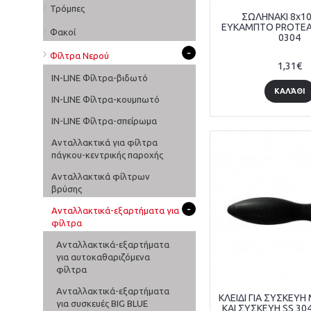
Τρόμπες
ΣΩΛΗΝΑΚΙ 8x10 
ΕΥΚΑΜΠΤΟ PROTEA
Φακοί
0304
-
Φίλτρα Νερού
1,31€
IN-LINE Φίλτρα-βιδωτό
ΚΑΛΆΘΙ
IN-LINE Φίλτρα-κουμπωτό
IN-LINE Φίλτρα-σπείρωμα
Ανταλλακτικά για φίλτρα
πάγκου-κεντρικής παροχής
Ανταλλακτικά φίλτρων
βρύσης
-
Ανταλλακτικά-εξαρτήματα για
φίλτρα
Ανταλλακτικά-εξαρτήματα
για αυτοκαθαριζόμενα
φίλτρα
Ανταλλακτικά-εξαρτήματα
ΚΛΕΙΔΙ ΓΙΑ ΣΥΣΚΕΥΗ
για συσκευές BIG BLUE
ΚΑΙ ΣΥΣΚΕΥΗ SS 30