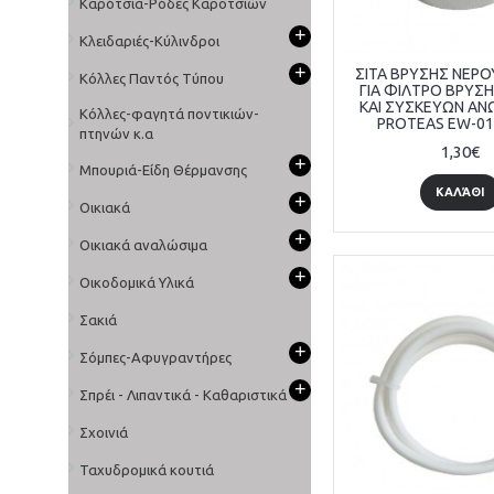
Καρότσια-Ρόδες Καροτσιών
+
Κλειδαριές-Κύλινδροι
+
ΣΙΤΑ ΒΡΥΣΗΣ ΝΕΡ
Κόλλες Παντός Τύπου
ΓΙΑ ΦΙΛΤΡΟ ΒΡΥΣ
ΚΑΙ ΣΥΣΚΕΥΩΝ ΑΝ
Κόλλες-φαγητά ποντικιών-
PROTEAS EW-01
πτηνών κ.α
1,30€
+
Μπουριά-Είδη Θέρμανσης
ΚΑΛΆΘΙ
+
Οικιακά
+
Οικιακά αναλώσιμα
+
Οικοδομικά Υλικά
Σακιά
+
Σόμπες-Αφυγραντήρες
+
Σπρέι - Λιπαντικά - Καθαριστικά
Σχοινιά
Ταχυδρομικά κουτιά