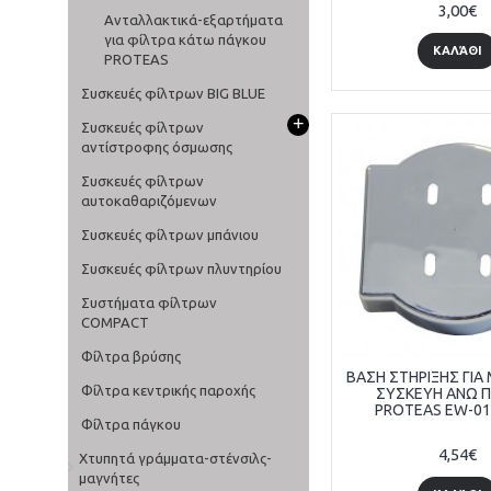
3,00€
Ανταλλακτικά-εξαρτήματα
για φίλτρα κάτω πάγκου
ΚΑΛΆΘΙ
PROTEAS
Συσκευές φίλτρων BIG BLUE
+
Συσκευές φίλτρων
αντίστροφης όσμωσης
Συσκευές φίλτρων
αυτοκαθαριζόμενων
Συσκευές φίλτρων μπάνιου
Συσκευές φίλτρων πλυντηρίου
Συστήματα φίλτρων
COMPACT
Φίλτρα βρύσης
ΒΑΣΗ ΣΤΗΡΙΞΗΣ ΓΙΑ
Φίλτρα κεντρικής παροχής
ΣΥΣΚΕΥΗ ΑΝΩ 
PROTEAS EW-01
Φίλτρα πάγκου
4,54€
Χτυπητά γράμματα-στένσιλς-
μαγνήτες