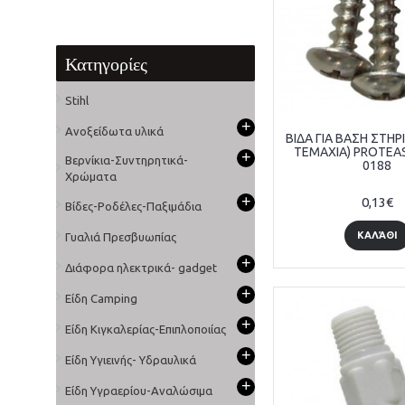
Κατηγορίες
Stihl
+
Ανοξείδωτα υλικά
ΒΙΔΑ ΓΙΑ ΒΑΣΗ ΣΤΗΡ
ΤΕΜΑΧΙΑ) PROTEAS
+
Βερνίκια-Συντηρητικά-
0188
Χρώματα
+
0,13€
Βίδες-Ροδέλες-Παξιμάδια
ΚΑΛΆΘΙ
Γυαλιά Πρεσβυωπίας
+
Διάφορα ηλεκτρικά- gadget
+
Είδη Camping
+
Είδη Κιγκαλερίας-Επιπλοποιίας
+
Είδη Υγιεινής- Υδραυλικά
+
Είδη Υγραερίου-Αναλώσιμα