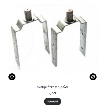
Φουρκέτες για ρολά
2,22€
ΚΑΛΆΘΙ