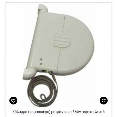
Κάλυμμα (ταμπακιέρα) με ιμάντα ρολλών πόρτας λευκό