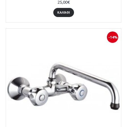
25,00€
ΚΑΛΆΘΙ
-14%