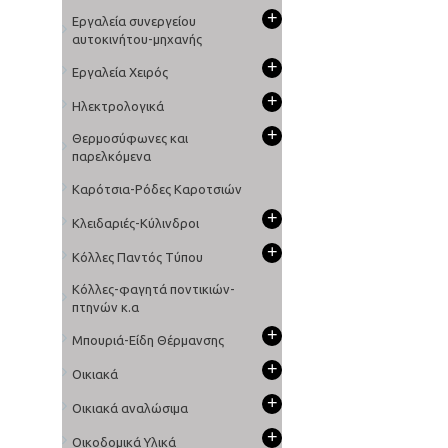
+
Εργαλεία συνεργείου
αυτοκινήτου-μηχανής
+
Εργαλεία Χειρός
+
Ηλεκτρολογικά
+
Θερμοσύφωνες και
παρελκόμενα
Καρότσια-Ρόδες Καροτσιών
+
Κλειδαριές-Κύλινδροι
+
Κόλλες Παντός Τύπου
Κόλλες-φαγητά ποντικιών-
πτηνών κ.α
+
Μπουριά-Είδη Θέρμανσης
+
Οικιακά
+
Οικιακά αναλώσιμα
+
Οικοδομικά Υλικά