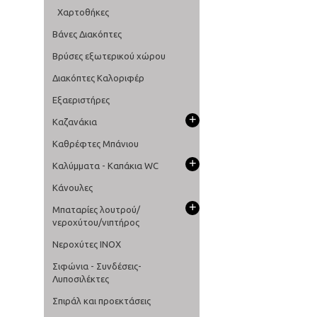
Χαρτοθήκες
Βάνες Διακόπτες
Βρύσες εξωτερικού χώρου
Διακόπτες Καλοριφέρ
Εξαεριστήρες
+
Καζανάκια
Καθρέφτες Μπάνιου
+
Καλύμματα - Καπάκια WC
Κάνουλες
+
Μπαταρίες λουτρού/
νεροχύτου/νιπτήρος
Νεροχύτες ΙΝΟΧ
Σιφώνια - Συνδέσεις-
Λυποσιλέκτες
Σπιράλ και προεκτάσεις