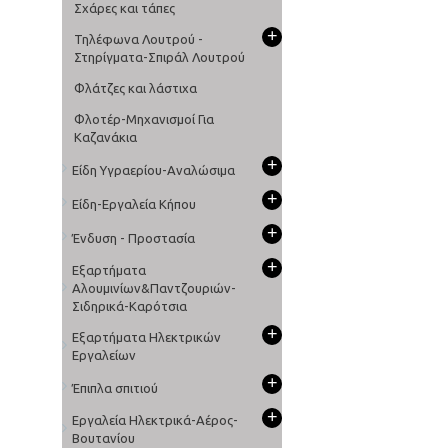
Σχάρες και τάπες
+
Τηλέφωνα Λουτρού -
Στηρίγματα-Σπιράλ Λουτρού
Φλάτζες και λάστιχα
Φλοτέρ-Μηχανισμοί Για
Καζανάκια
+
Είδη Υγραερίου-Αναλώσιμα
+
Είδη-Εργαλεία Κήπου
+
Ένδυση - Προστασία
+
Εξαρτήματα
Αλουμινίων&Παντζουριών-
Σιδηρικά-Καρότσια
+
Εξαρτήματα Ηλεκτρικών
Εργαλείων
+
Έπιπλα σπιτιού
+
Εργαλεία Ηλεκτρικά-Αέρος-
Βουτανίου