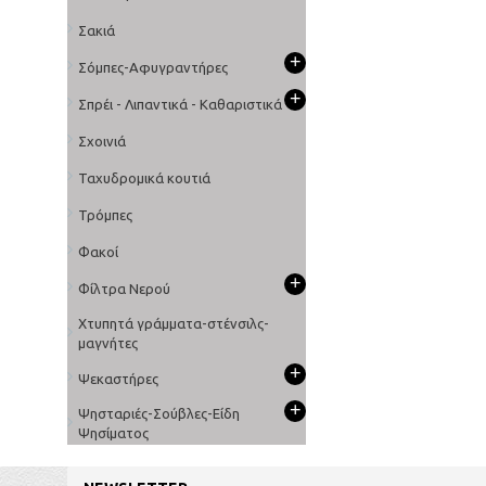
Σακιά
+
Σόμπες-Αφυγραντήρες
+
Σπρέι - Λιπαντικά - Καθαριστικά
Σχοινιά
Ταχυδρομικά κουτιά
Τρόμπες
Φακοί
+
Φίλτρα Νερού
Χτυπητά γράμματα-στένσιλς-
μαγνήτες
+
Ψεκαστήρες
+
Ψησταριές-Σούβλες-Είδη
Ψησίματος