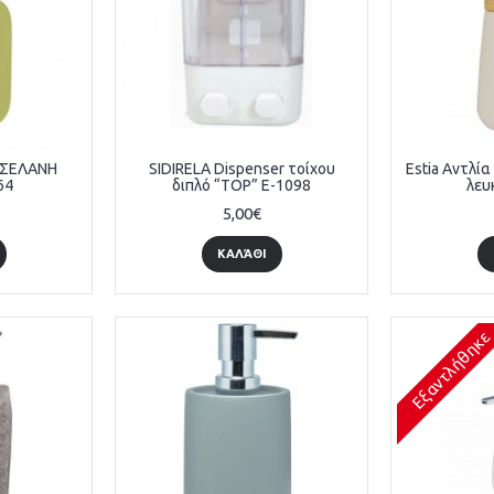
ΡΣΕΛΑΝΗ
SIDIRELA Dispenser τοίχου
Estia Αντλί
64
διπλό “TOP” E-1098
λευ
5,00€
ΚΑΛΆΘΙ
Εξαντλήθηκε