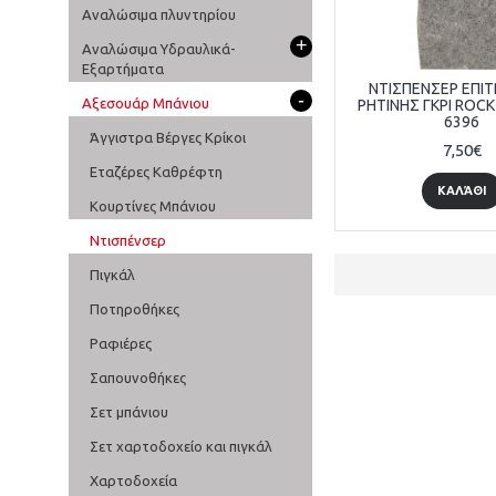
Αναλώσιμα πλυντηρίου
+
Αναλώσιμα Υδραυλικά-
Εξαρτήματα
ΝΤΙΣΠΕΝΣΕΡ ΕΠΙΤ
-
Αξεσουάρ Μπάνιου
ΡΗΤΙΝΗΣ ΓΚΡΙ ROCK
6396
Άγγιστρα Βέργες Κρίκοι
7,50€
Εταζέρες Καθρέφτη
ΚΑΛΆΘΙ
Κουρτίνες Μπάνιου
Ντισπένσερ
Πιγκάλ
Ποτηροθήκες
Ραφιέρες
Σαπουνοθήκες
Σετ μπάνιου
Σετ χαρτοδοχείο και πιγκάλ
Χαρτοδοχεία