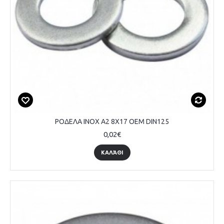
ΡΟΔΕΛΑ INOX A2 8Χ17 OEM DIN125
0,02€
ΚΑΛΆΘΙ