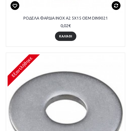
ΡΟΔΕΛΑ ΦΑΡΔΙΑ INOX A2 5Χ15 OEM DIN9021
0,02€
ΚΑΛΆΘΙ
Εξαντλήθηκε