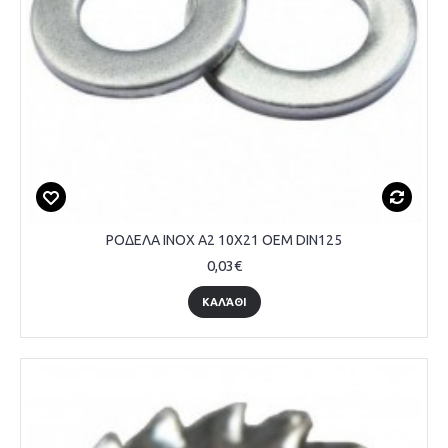
ΡΟΔΕΛΑ INOX A2 10Χ21 OEM DIN125
0,03€
ΚΑΛΆΘΙ