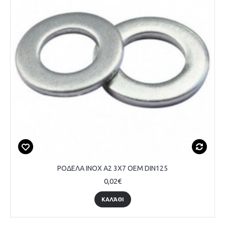
ΡΟΔΕΛΑ INOX A2 3Χ7 OEM DIN125
0,02€
ΚΑΛΆΘΙ