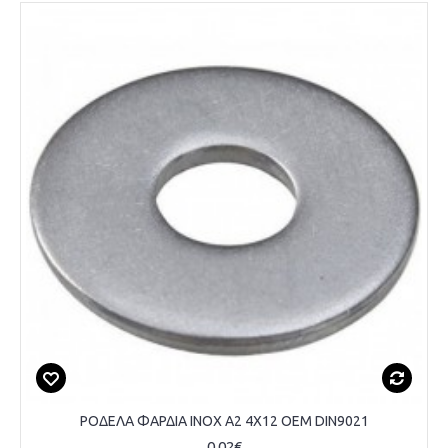
ΡΟΔΕΛΑ ΦΑΡΔΙΑ INOX A2 4Χ12 OEM DIN9021
0,02€