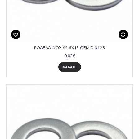
ΡΟΔΕΛΑ INOX A2 6Χ13 OEM DIN125
0,02€
ΚΑΛΆΘΙ