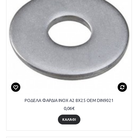
ΡΟΔΕΛΑ ΦΑΡΔΙΑ INOX A2 8Χ25 OEM DIN9021
0,06€
ΚΑΛΆΘΙ