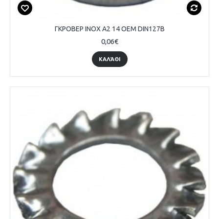
ΓΚΡΟΒΕΡ INOX A2 14 OEM DIN127B
0,06€
ΚΑΛΆΘΙ