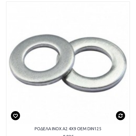
ΡΟΔΕΛΑ INOX A2 4Χ9 OEM DIN125