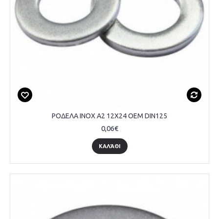
ΡΟΔΕΛΑ INOX A2 12Χ24 OEM DIN125
0,06€
ΚΑΛΆΘΙ