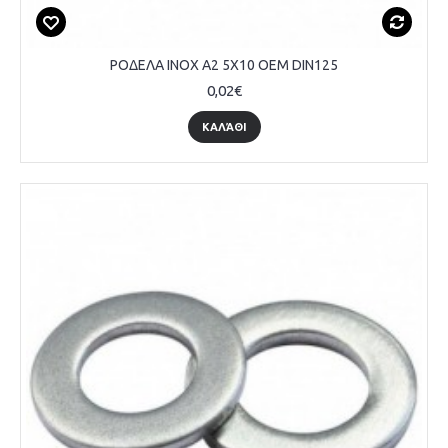
ΡΟΔΕΛΑ INOX A2 5Χ10 OEM DIN125
0,02€
ΚΑΛΆΘΙ