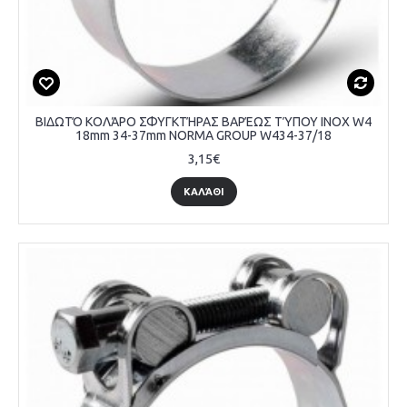
ΒΙΔΩΤΌ ΚΟΛΆΡΟ ΣΦΥΓΚΤΉΡΑΣ ΒΑΡΈΩΣ ΤΎΠΟΥ INOX W4
18mm 34-37mm NORMA GROUP W434-37/18
3,15€
ΚΑΛΆΘΙ