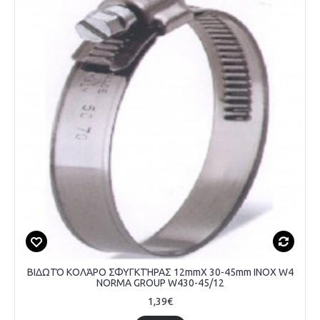
ΒΙΔΩΤΌ ΚΟΛΆΡΟ ΣΦΥΓΚΤΉΡΑΣ 12mmX 30-45mm INOX W4
NORMA GROUP W430-45/12
1,39€