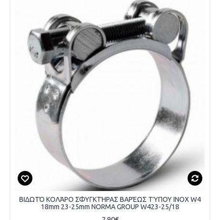
ΒΙΔΩΤΌ ΚΟΛΆΡΟ ΣΦΥΓΚΤΉΡΑΣ ΒΑΡΈΩΣ ΤΎΠΟΥ INOX W4
18mm 23-25mm NORMA GROUP W423-25/18
2,90€