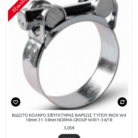
Εξαντλήθηκε
ΒΙΔΩΤΌ ΚΟΛΆΡΟ ΣΦΥΓΚΤΉΡΑΣ ΒΑΡΈΩΣ ΤΎΠΟΥ INOX W4
18mm 31-34mm NORMA GROUP W431-34/18
3,05€