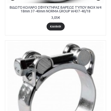
ΒΙΔΩΤΌ ΚΟΛΆΡΟ ΣΦΥΓΚΤΉΡΑΣ ΒΑΡΈΩΣ ΤΎΠΟΥ INOX W4
18mm 37-40mm NORMA GROUP W437-40/18
3,05€
ΚΑΛΆΘΙ