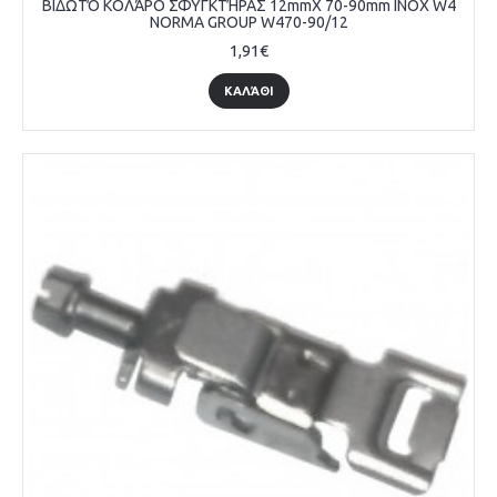
ΒΙΔΩΤΌ ΚΟΛΆΡΟ ΣΦΥΓΚΤΉΡΑΣ 12mmX 70-90mm INOX W4
NORMA GROUP W470-90/12
1,91€
ΚΑΛΆΘΙ