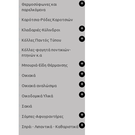
+
Θερμοσύφωνες και
παρελκόμενα
Καρότσια-Ρόδες Καροτσιών
+
Κλειδαριές-Κύλινδροι
+
Κόλλες Παντός Τύπου
Κόλλες-φαγητά ποντικιών-
πτηνών κ.α
+
Μπουριά-Είδη Θέρμανσης
+
Οικιακά
+
Οικιακά αναλώσιμα
+
Οικοδομικά Υλικά
Σακιά
+
Σόμπες-Αφυγραντήρες
+
Σπρέι - Λιπαντικά - Καθαριστικά