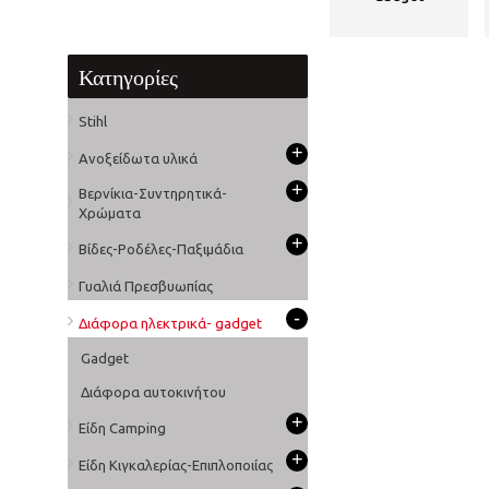
Κατηγορίες
Stihl
+
Ανοξείδωτα υλικά
+
Βερνίκια-Συντηρητικά-
Χρώματα
+
Βίδες-Ροδέλες-Παξιμάδια
Γυαλιά Πρεσβυωπίας
-
Διάφορα ηλεκτρικά- gadget
Gadget
Διάφορα αυτοκινήτου
+
Είδη Camping
+
Είδη Κιγκαλερίας-Επιπλοποιίας