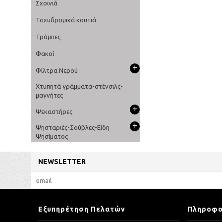
Σχοινιά
Ταχυδρομικά κουτιά
Τρόμπες
Φακοί
+
Φίλτρα Νερού
Χτυπητά γράμματα-στένσιλς-
μαγνήτες
+
Ψεκαστήρες
+
Ψησταριές-Σούβλες-Είδη
Ψησίματος
NEWSLETTER
Εξυπηρέτηση Πελατών
Πληροφο