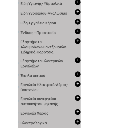
+
Είδη Υγιεινής- Υδραυλικά
+
Είδη Υγραερίου-Αναλώσιμα
+
Είδη-Εργαλεία Κήπου
+
Ένδυση - Προστασία
+
Εξαρτήματα
Αλουμινίων&Παντζουριών-
Σιδηρικά-Καρότσια
+
Εξαρτήματα Ηλεκτρικών
Εργαλείων
+
Έπιπλα σπιτιού
+
Εργαλεία Ηλεκτρικά-Αέρος-
Βουτανίου
+
Εργαλεία συνεργείου
αυτοκινήτου-μηχανής
+
Εργαλεία Χειρός
+
Ηλεκτρολογικά