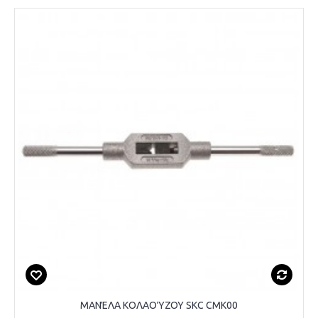
ΜΑΝΈΛΑ ΚΟΛΑΟΎΖΟΥ SKC CMK00