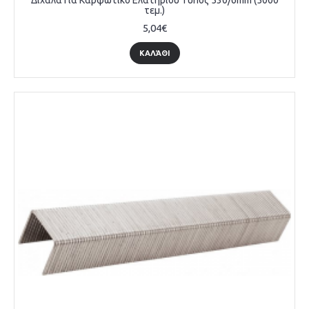
Δίχαλα Για Καρφωτικό Ελατηρίου Τύπος 530/6mm (5000
τεμ.)
5,04€
ΚΑΛΆΘΙ