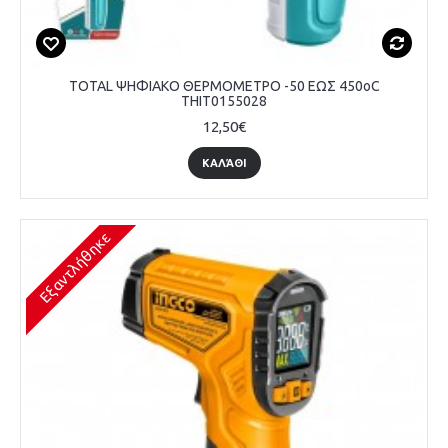
TOTAL ΨΗΦΙΑΚΟ ΘΕΡΜΟΜΕΤΡΟ -50 ΕΩΣ 450oC
THIT0155028
12,50€
ΚΑΛΆΘΙ
Εξαντλήθηκε