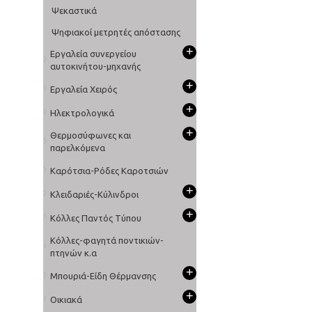
Ψεκαστικά
Ψηφιακοί μετρητές απόστασης
+
Εργαλεία συνεργείου
αυτοκινήτου-μηχανής
+
Εργαλεία Χειρός
+
Ηλεκτρολογικά
+
Θερμοσύφωνες και
παρελκόμενα
Καρότσια-Ρόδες Καροτσιών
+
Κλειδαριές-Κύλινδροι
+
Κόλλες Παντός Τύπου
Κόλλες-φαγητά ποντικιών-
πτηνών κ.α
+
Μπουριά-Είδη Θέρμανσης
+
Οικιακά