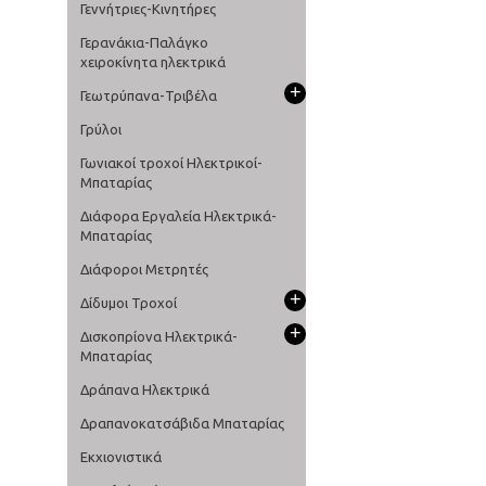
Γεννήτριες-Κινητήρες
Γερανάκια-Παλάγκο
χειροκίνητα ηλεκτρικά
+
Γεωτρύπανα-Τριβέλα
Γρύλοι
Γωνιακοί τροχοί Ηλεκτρικοί-
Μπαταρίας
Διάφορα Εργαλεία Ηλεκτρικά-
Μπαταρίας
Διάφοροι Μετρητές
+
Δίδυμοι Τροχοί
+
Δισκοπρίονα Ηλεκτρικά-
Μπαταρίας
Δράπανα Ηλεκτρικά
Δραπανοκατσάβιδα Μπαταρίας
Εκχιονιστικά