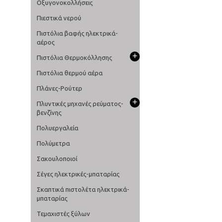
Οξυγονοκολλήσεις
Πιεστικά νερού
Πιστόλια βαφής ηλεκτρικά-
αέρος
+
Πιστόλια Θερμοκόλλησης
Πιστόλια θερμού αέρα
Πλάνες-Ρούτερ
+
Πλυντικές μηχανές ρεύματος-
βενζίνης
Πολυεργαλεία
Πολύμετρα
Σακουλοποιοί
Σέγες ηλεκτρικές-μπαταρίας
Σκαπτικά πιστολέτα ηλεκτρικά-
μπαταρίας
Τεμαχιστές ξύλων