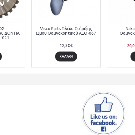
ΟΣ
Visco Parts Γιλέκο Στήριξης
Naka
0 ΔΟΝΤΙΑ
Ώμου Θαμνοκοπτικού ΑΞΘ-067
Θαμνοκ
-021
12,30€
20,0
ΚΑΛΆΘΙ