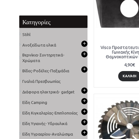
Κατηγορίες
Stihl
+
Ανοξείδωτα υλικά
Visco Προστατευτι
Γωνιακής Κίν
+
Βερνίκια-Συντηρητικά-
Θαμνοκοπτικών 
Χρώματα
4,90€
+
Βίδες-Ροδέλες-Παξιμάδια
ΚΑΛΆΘΙ
Γυαλιά Πρεσβυωπίας
+
Διάφορα ηλεκτρικά- gadget
+
Είδη Camping
+
Είδη Κιγκαλερίας-Επιπλοποιίας
+
Είδη Υγιεινής- Υδραυλικά
+
Είδη Υγραερίου-Αναλώσιμα