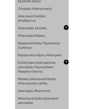
Εργαλεία Αέρος
Ζυγαριές Ηλεκτρονικές
Ηλεκτρικά Ψαλίδια
Κλαδέματος
+
Ηλεκτρικές Σκούπες
Ηλεκτροκολλήσεις
Θερμοκολλήσεις Υδραυλικών
Σωλήνων
Καρφωτικά Αέρος-Ηλεκτρικά
+
Κολλητήρια ηλεκτρικά και
μπαταρίας-Πυρογράφοι-
Θερμικοί κόφτες
Μάσκες ηλεκτροκόλλησης
Ηλεκτρονικές-Απλές
Μπαταρίες-Φορτιστές
Μπουλονόκλειδα ηλεκτρικά-
μπαταρίας