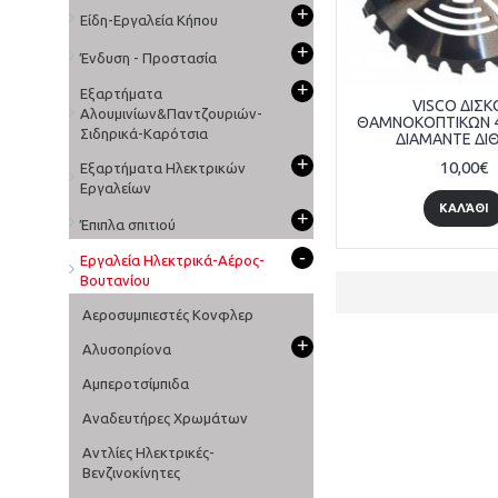
+
Είδη-Εργαλεία Κήπου
+
Ένδυση - Προστασία
+
Εξαρτήματα
VISCO ΔΙΣΚ
Αλουμινίων&Παντζουριών-
ΘΑΜΝΟΚΟΠΤΙΚΩΝ 4
Σιδηρικά-Καρότσια
ΔΙΑΜΑΝΤΕ ΔΙΘ
+
10,00€
Εξαρτήματα Ηλεκτρικών
Εργαλείων
ΚΑΛΆΘΙ
+
Έπιπλα σπιτιού
-
Εργαλεία Ηλεκτρικά-Αέρος-
Βουτανίου
Αεροσυμπιεστές Κονφλερ
+
Αλυσοπρίονα
Αμπεροτσίμπιδα
Αναδευτήρες Χρωμάτων
Αντλίες Ηλεκτρικές-
Βενζινοκίνητες