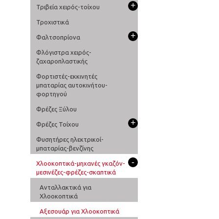
+
Τριβεία χειρός-τοίχου
Τροχιστικά
+
Φαλτσοπρίονα
Φλόγιστρα χειρός-
ζαχαροπλαστικής
Φορτιστές-εκκινητές
μπαταρίας αυτοκινήτου-
φορτηγού
Φρέζες Ξύλου
+
Φρέζες Τοίχου
Φυσητήρες ηλεκτρικοί-
μπαταρίας-βενζίνης
-
Χλοοκοπτικά-μηχανές γκαζόν-
μεσινέζες-φρέζες-σκαπτικά
Ανταλλακτικά για
Χλοοκοπτικά
Αξεσουάρ για Χλοοκοπτικά