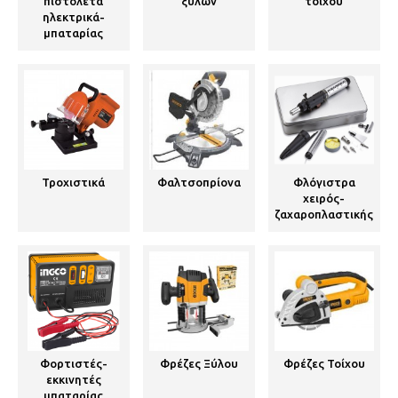
πιστολέτα
ξύλων
τοίχου
ηλεκτρικά-
μπαταρίας
Τροχιστικά
Φαλτσοπρίονα
Φλόγιστρα
χειρός-
ζαχαροπλαστικής
Φορτιστές-
Φρέζες Ξύλου
Φρέζες Τοίχου
εκκινητές
μπαταρίας