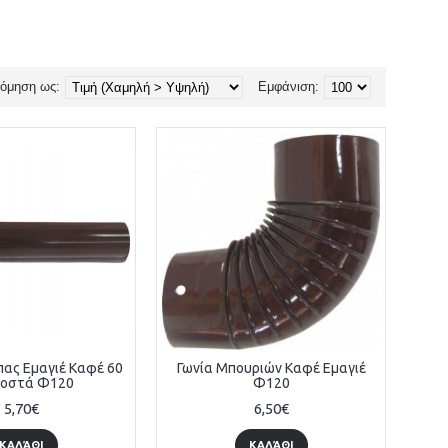
νόμηση ως:
Εμφάνιση:
ας Εμαγιέ Καφέ 60
Γωνία Μπουριών Καφέ Εμαγιέ
τοστά Φ120
Φ120
5,70€
6,50€
ΚΑΛΆΘΙ
ΚΑΛΆΘΙ