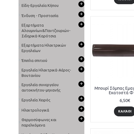
+
Είδη-Εργαλεία Κήπου
+
Ένδυση - Προστασία
+
Εξαρτήματα
Αλουμινίων&Παντζουριών-
Σιδηρικά-Καρότσια
+
Εξαρτήματα Ηλεκτρικών
Εργαλείων
+
Έπιπλα σπιτιού
+
Εργαλεία Ηλεκτρικά-Αέρος-
Βουτανίου
+
Εργαλεία συνεργείου
Μπουρί Σόμπας Εμαγ
αυτοκινήτου-μηχανής
Εκατοστά Φ
+
Εργαλεία Χειρός
6,50€
+
Ηλεκτρολογικά
ΚΑΛΆΘΙ
+
Θερμοσύφωνες και
παρελκόμενα