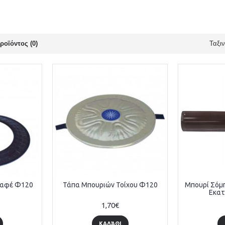
ροϊόντος (0)
Ταξι
Καφέ Φ120
Τάπα Μπουριών Τοίχου Φ120
Μπουρί Σόμπ
Εκα
1,70€
ΚΑΛΆΘΙ