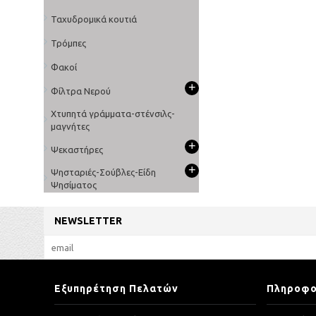
Ταχυδρομικά κουτιά
Τρόμπες
Φακοί
+
Φίλτρα Νερού
Χτυπητά γράμματα-στένσιλς-
μαγνήτες
+
Ψεκαστήρες
+
Ψησταριές-Σούβλες-Είδη
Ψησίματος
NEWSLETTER
Εξυπηρέτηση Πελατών
Πληροφο