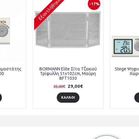
Εξαντλήθηκε
-17%
ρμοστάτης
BORMANN Elite Σίτα Τζακιού
Stege Ψηφι
00
Τρίφυλλη 51x102cm, Μαύρη
Χώρ
BFT1030
29,00€
35,00€
ΚΑΛΆΘΙ