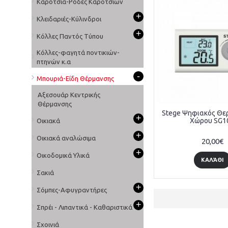
Καρότσια-Ρόδες Καροτσιών
+
Κλειδαριές-Κύλινδροι
+
Κόλλες Παντός Τύπου
Κόλλες-φαγητά ποντικιών-
πτηνών κ.α
-
Μπουριά-Είδη Θέρμανσης
Αξεσουάρ Κεντρικής
Θέρμανσης
Stege Ψηφιακός Θε
+
Χώρου SG1
Οικιακά
+
Οικιακά αναλώσιμα
20,00€
+
Οικοδομικά Υλικά
ΚΑΛΆΘΙ
Σακιά
+
Σόμπες-Αφυγραντήρες
+
Σπρέι - Λιπαντικά - Καθαριστικά
Σχοινιά