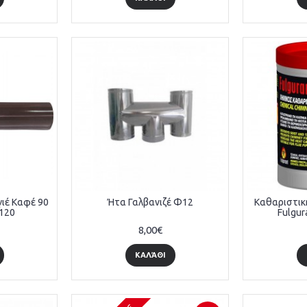
ιέ Καφέ 90
Ήτα Γαλβανιζέ Φ12
Καθαριστικ
120
Fulgur
8,00€
ΚΑΛΆΘΙ