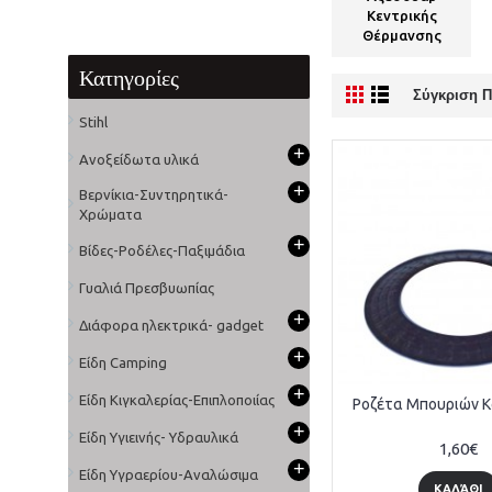
Κεντρικής
Θέρμανσης
Κατηγορίες
Σύγκριση Π
Stihl
+
Ανοξείδωτα υλικά
+
Βερνίκια-Συντηρητικά-
Χρώματα
+
Βίδες-Ροδέλες-Παξιμάδια
Γυαλιά Πρεσβυωπίας
+
Διάφορα ηλεκτρικά- gadget
+
Είδη Camping
+
Είδη Κιγκαλερίας-Επιπλοποιίας
Ροζέτα Μπουριών 
+
Είδη Υγιεινής- Υδραυλικά
1,60€
+
Είδη Υγραερίου-Αναλώσιμα
ΚΑΛΆΘΙ