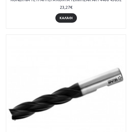
23,27€
ΚΑΛΆΘΙ