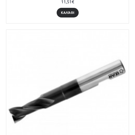
11,51€
ΚΑΛΆΘΙ