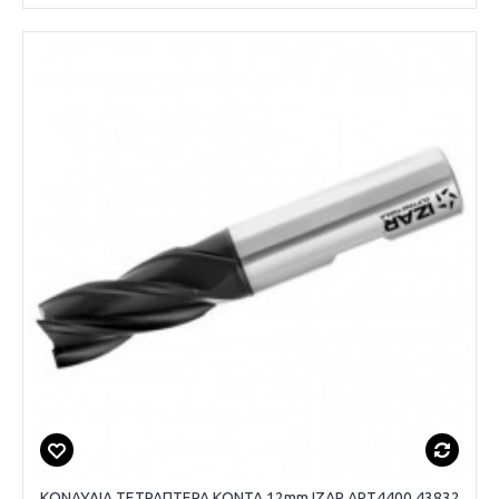
ΚΟΝΔΥΛΙΑ ΤΕΤΡΑΠΤΕΡΑ ΚΟΝΤΑ 12mm IZAR ART4400 43832