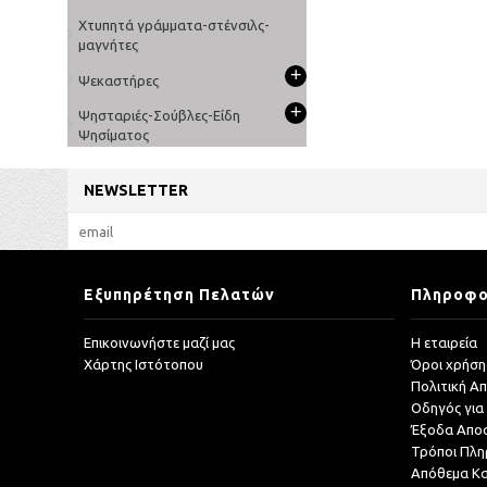
Χτυπητά γράμματα-στένσιλς-
μαγνήτες
+
Ψεκαστήρες
+
Ψησταριές-Σούβλες-Είδη
Ψησίματος
NEWSLETTER
Εξυπηρέτηση Πελατών
Πληροφο
Επικοινωνήστε μαζί μας
Η εταιρεία
Χάρτης Ιστότοπου
Όροι χρήση
Πολιτική Α
Οδηγός για
Έξοδα Απο
Τρόποι Πλ
Απόθεμα Κ