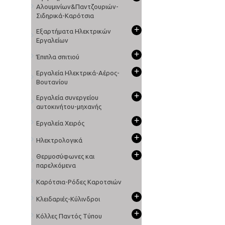
Αλουμινίων&Παντζουριών-
Σιδηρικά-Καρότσια
+
Εξαρτήματα Ηλεκτρικών
Εργαλείων
+
Έπιπλα σπιτιού
+
Εργαλεία Ηλεκτρικά-Αέρος-
Βουτανίου
+
Εργαλεία συνεργείου
αυτοκινήτου-μηχανής
+
Εργαλεία Χειρός
+
Ηλεκτρολογικά
+
Θερμοσύφωνες και
παρελκόμενα
Καρότσια-Ρόδες Καροτσιών
+
Κλειδαριές-Κύλινδροι
+
Κόλλες Παντός Τύπου