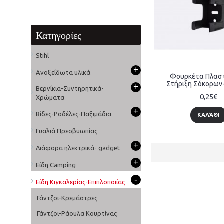
Κατηγορίες
Stihl
+
Ανοξείδωτα υλικά
Φουρκέτα Πλαστ
Στήριξη Σόκορων
+
Βερνίκια-Συντηρητικά-
0,25€
Χρώματα
+
Βίδες-Ροδέλες-Παξιμάδια
ΚΑΛΆΘΙ
Γυαλιά Πρεσβυωπίας
+
Διάφορα ηλεκτρικά- gadget
+
Είδη Camping
-
Είδη Κιγκαλερίας-Επιπλοποιίας
Γάντζοι-Κρεμάστρες
Γάντζοι-Ράουλα Κουρτίνας