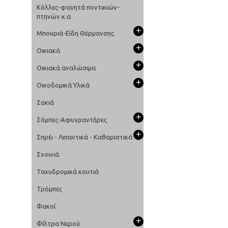
Κόλλες-φαγητά ποντικιών-
πτηνών κ.α
+
Μπουριά-Είδη Θέρμανσης
+
Οικιακά
+
Οικιακά αναλώσιμα
+
Οικοδομικά Υλικά
Σακιά
+
Σόμπες-Αφυγραντήρες
+
Σπρέι - Λιπαντικά - Καθαριστικά
Σχοινιά
Ταχυδρομικά κουτιά
Τρόμπες
Φακοί
+
Φίλτρα Νερού