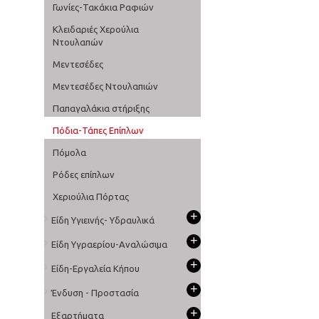
Γωνίες-Τακάκια Ραφιών
Κλειδαριές Χερούλια
Ντουλαπών
Μεντεσέδες
Μεντεσέδες Ντουλαπιών
Παπαγαλάκια στήριξης
Πόδια-Τάπες Επίπλων
Πόμολα
Ρόδες επίπλων
Χεριούλια Πόρτας
+
Είδη Υγιεινής- Υδραυλικά
+
Είδη Υγραερίου-Αναλώσιμα
+
Είδη-Εργαλεία Κήπου
+
Ένδυση - Προστασία
+
Εξαρτήματα