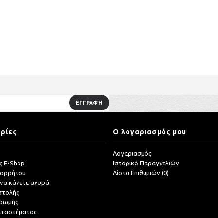
ΕΓΓΡΑΦΉ
ρίες
Ο λογαριασμός μου
Λογαριασμός
ς E-Shop
Ιστορικό Παραγγελιών
πορρήτου
Λίστα Επιθυμιών (
0
)
 να κάνετε αγορά
στολής
ηρωμής
αταστήματος