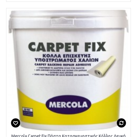
Mercola Carpet Fix Πάστα Κατασκευαστικής Κόλλας Λευκή